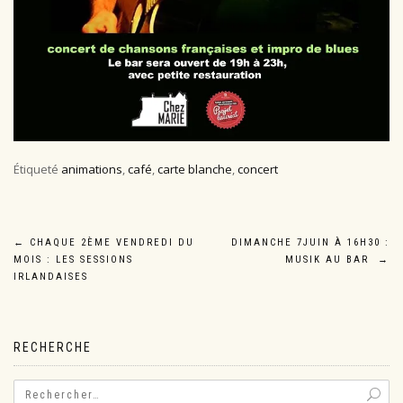
Étiqueté
animations
,
café
,
carte blanche
,
concert
Navigation
←
CHAQUE 2ÈME VENDREDI DU
DIMANCHE 7JUIN À 16H30 :
MOIS : LES SESSIONS
MUSIK AU BAR
→
de
IRLANDAISES
l’article
RECHERCHE