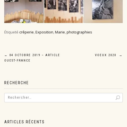
Étiqueté
crêperie
,
Exposition
,
Marie
,
photographies
Navigation
←
04 OCTOBRE 2019 – ARTICLE
VOEUX 2020
→
OUEST-FRANCE
de
l’article
RECHERCHE
ARTICLES RÉCENTS