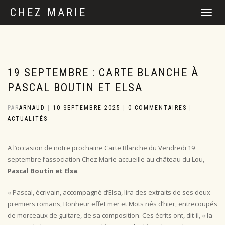
CHEZ MARIE
DÉPLIER
LA
NAVIGATI
19 SEPTEMBRE : CARTE BLANCHE À
PASCAL BOUTIN ET ELSA
PAR
ARNAUD
|
10 SEPTEMBRE 2025
|
0 COMMENTAIRES
|
ACTUALITÉS
A l’occasion de notre prochaine Carte Blanche du Vendredi 19
septembre l’association Chez Marie accueille au château du Lou,
Pascal Boutin et Elsa
.
« Pascal, écrivain, accompagné d’Elsa, lira des extraits de ses deux
premiers romans, Bonheur effet mer et Mots nés d’hier, entrecoupés
de morceaux de guitare, de sa composition. Ces écrits ont, dit-il, « la