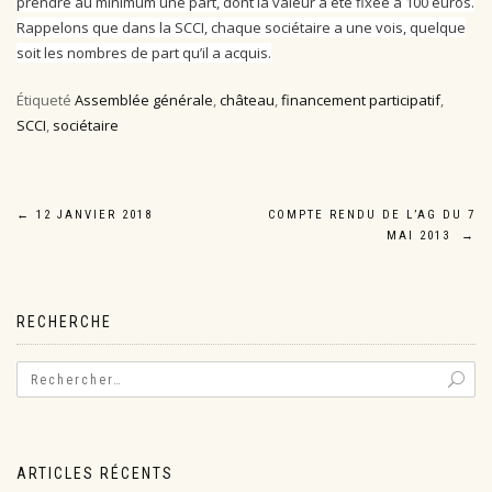
prendre au minimum une part, dont la valeur a été fixée à 100 euros.
Rappelons que dans la SCCI, chaque sociétaire a une vois, quelque
soit les nombres de part qu’il a acquis.
Étiqueté
Assemblée générale
,
château
,
financement participatif
,
SCCI
,
sociétaire
Navigation
←
12 JANVIER 2018
COMPTE RENDU DE L’AG DU 7
MAI 2013
→
de
l’article
RECHERCHE
ARTICLES RÉCENTS