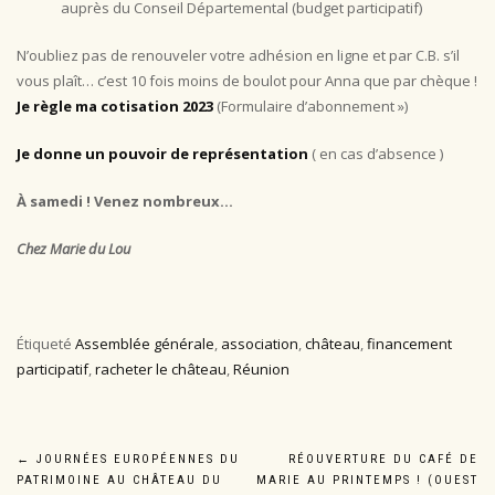
auprès du Conseil Départemental (budget participatif)
N’oubliez pas de renouveler votre adhésion en ligne et par C.B. s’il
vous plaît… c’est 10 fois moins de boulot pour Anna que par chèque !
Je règle ma cotisation 2023
(Formulaire d’abonnement »)
Je donne un pouvoir de représentation
( en cas d’absence )
À samedi ! Venez nombreux…
Chez Marie du Lou
Étiqueté
Assemblée générale
,
association
,
château
,
financement
participatif
,
racheter le château
,
Réunion
Navigation
←
JOURNÉES EUROPÉENNES DU
RÉOUVERTURE DU CAFÉ DE
PATRIMOINE AU CHÂTEAU DU
MARIE AU PRINTEMPS ! (OUEST