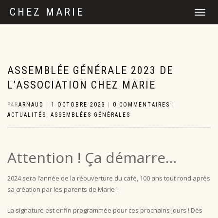
CHEZ MARIE
DÉPLIER
LA
NAVIGATI
ASSEMBLÉE GÉNÉRALE 2023 DE
L’ASSOCIATION CHEZ MARIE
PAR
ARNAUD
|
1 OCTOBRE 2023
|
0 COMMENTAIRES
|
ACTUALITÉS
,
ASSEMBLÉES GÉNÉRALES
Attention ! Ça démarre…
2024 sera l’année de la réouverture du café, 100 ans tout rond après
sa création par les parents de Marie !
La signature est enfin programmée pour ces prochains jours ! Dès