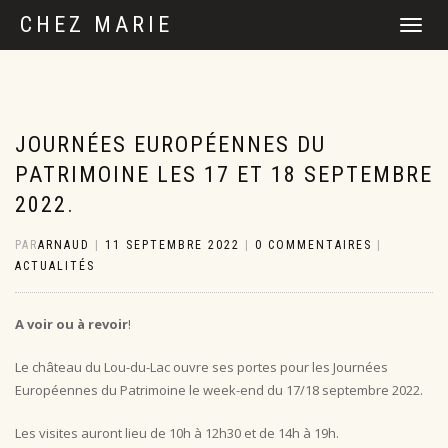
CHEZ MARIE
DÉPLIER
LA
NAVIGATI
JOURNÉES EUROPÉENNES DU
PATRIMOINE LES 17 ET 18 SEPTEMBRE
2022.
PAR
ARNAUD
|
11 SEPTEMBRE 2022
|
0 COMMENTAIRES
|
ACTUALITÉS
A voir ou à revoir
!
Le château du Lou-du-Lac ouvre ses portes pour les Journées
Européennes du Patrimoine le week-end du 17/18 septembre 2022.
Les visites auront lieu de 10h à 12h30 et de 14h à 19h.