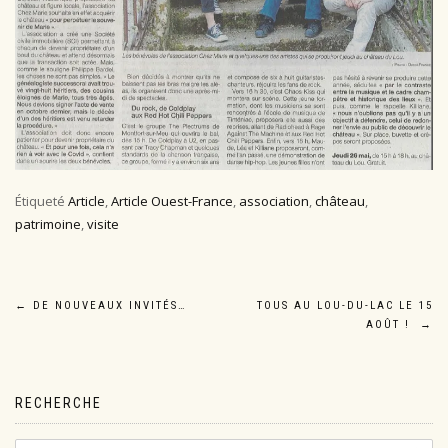
Étiqueté
Article
,
Article Ouest-France
,
association
,
château
,
patrimoine
,
visite
Navigation
←
DE NOUVEAUX INVITÉS…
TOUS AU LOU-DU-LAC LE 15
AOÛT !
→
de
l’article
RECHERCHE