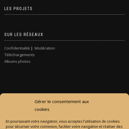
LES PROJETS
SUR LES RÉSEAUX
Confidentialité
|
Modération
Téléchargements
Albums photos
Gérer le consentement aux
cookies
En poursuivant votre navigation, vous acceptez l'utilisation de cookies
pour sécuriser votre connexion, faciliter votre navigation et réaliser des