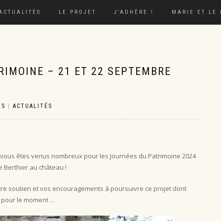
ACTUALITÉS
LE PROJET
J’ADHÈRE !
MARIE ET LE
RIMOINE – 21 ET 22 SEPTEMBRE
ES
|
ACTUALITÉS
lus vous êtes venus nombreux pour les Journées du Patrimoine 2024
le Berthier au château !
tre soutien et vos encouragements à poursuivre ce projet dont
e pour le moment …