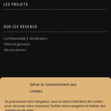
LES PROJETS
SUR LES RÉSEAUX
Confidentialité
|
Modération
Téléchargements
Albums photos
Gérer le consentement aux
cookies
En poursuivant votre navigation, vous acceptez l'utilisation de cookies
pour sécuriser votre connexion, faciliter votre navigation et réaliser des
statistiques de visite.