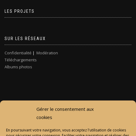
LES PROJETS
SUR LES RÉSEAUX
Confidentialité
|
Modération
Téléchargements
Albums photos
Gérer le consentement aux
cookies
En poursuivant votre navigation, vous acceptez l'utilisation de cookies
pour sécuriser votre connexion, faciliter votre navigation et réaliser des