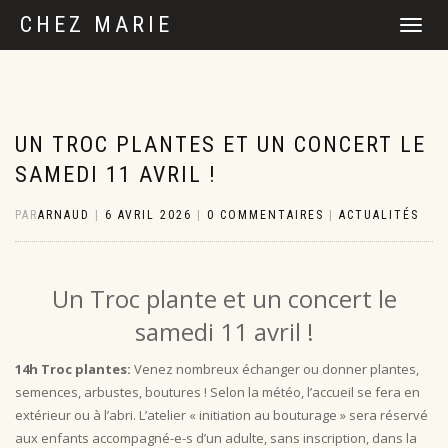
CHEZ MARIE
DÉPLIER
LA
NAVIGATI
UN TROC PLANTES ET UN CONCERT LE
SAMEDI 11 AVRIL !
PAR
ARNAUD
|
6 AVRIL 2026
|
0 COMMENTAIRES
|
ACTUALITÉS
Un Troc plante et un concert le
samedi 11 avril !
14h Troc plantes:
Venez nombreux échanger ou donner plantes,
semences, arbustes, boutures ! Selon la météo, l’accueil se fera en
extérieur ou à l’abri. L’atelier « initiation au bouturage » sera réservé
aux enfants accompagné-e-s d’un adulte, sans inscription, dans la