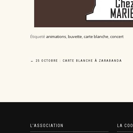
Étiqueté
animations
,
buvette
,
carte blanche
,
concert
Navigation
←
25 OCTOBRE : CARTE BLANCHE À ZARABANDA
de
l’article
L’ASSOCIATION
LA CO