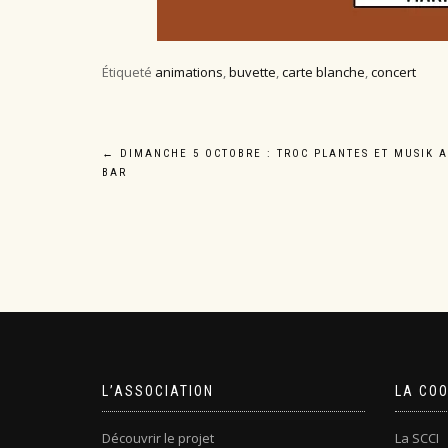
Étiqueté
animations
,
buvette
,
carte blanche
,
concert
Navigation
←
DIMANCHE 5 OCTOBRE : TROC PLANTES ET MUSIK 
BAR
de
l’article
L’ASSOCIATION
LA CO
Découvrir le projet
La SCCI