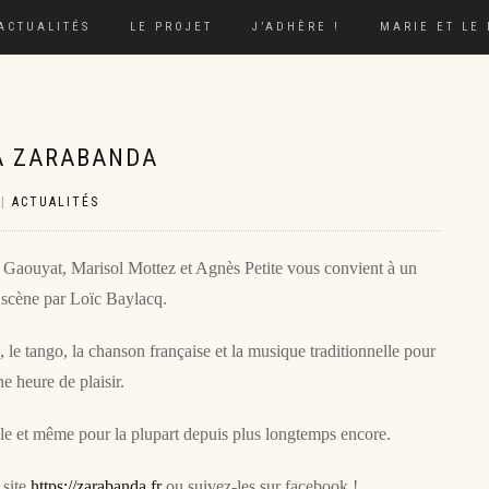
ACTUALITÉS
LE PROJET
J’ADHÈRE !
MARIE ET LE
 À ZARABANDA
|
ACTUALITÉS
Gaouyat, Marisol Mottez et Agnès Petite vous convient à un
 scène par Loïc Baylacq.
 le tango, la chanson française et la musique traditionnelle pour
e heure de plaisir.
mble et même pour la plupart depuis plus longtemps encore.
 site
https://zarabanda.fr
ou suivez-les sur facebook !