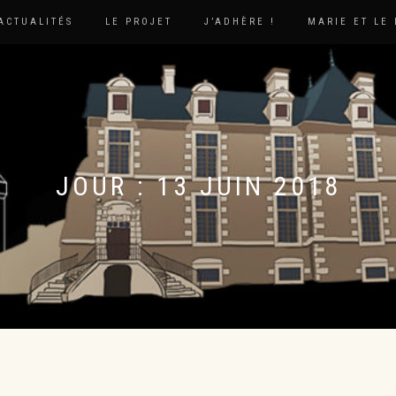
ACTUALITÉS
LE PROJET
J’ADHÈRE !
MARIE ET LE
JOUR :
13 JUIN 2018