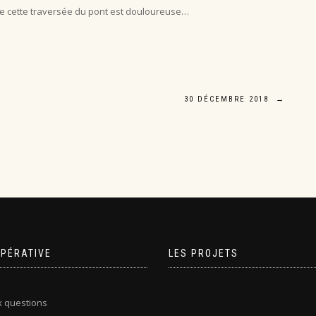
que cette traversée du pont est douloureuse…
30 DÉCEMBRE 2018
→
OPÉRATIVE
LES PROJETS
x questions