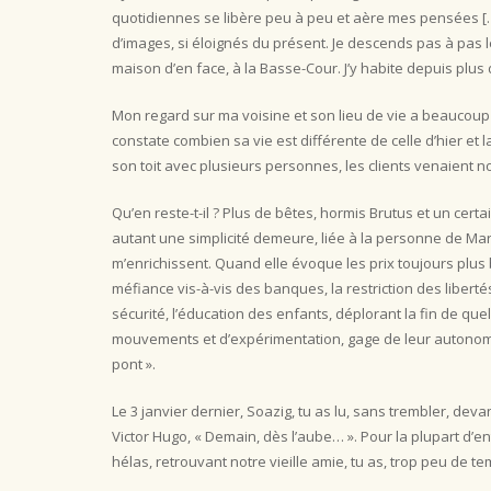
quotidiennes se libère peu à peu et aère mes pensées [
d’images, si éloignés du présent. Je descends pas à pas l
maison d’en face, à la Basse-Cour. J’y habite depuis plus 
Mon regard sur ma voisine et son lieu de vie a beaucoup 
constate combien sa vie est différente de celle d’hier et
son toit avec plusieurs personnes, les clients venaient 
Qu’en reste-t-il ? Plus de bêtes, hormis Brutus et un cert
autant une simplicité demeure, liée à la personne de Ma
m’enrichissent. Quand elle évoque les prix toujours plus
méfiance vis-à-vis des banques, la restriction des libertés i
sécurité, l’éducation des enfants, déplorant la fin de qu
mouvements et d’expérimentation, gage de leur autonomie f
pont ».
Le 3 janvier dernier, Soazig, tu as lu, sans trembler, dev
Victor Hugo, « Demain, dès l’aube… ». Pour la plupart d’ent
hélas, retrouvant notre vieille amie, tu as, trop peu de t