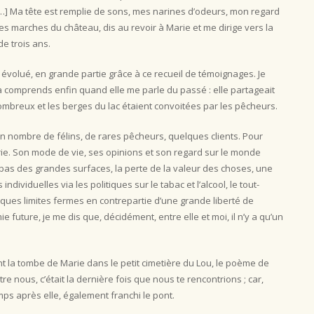
…] Ma tête est remplie de sons, mes narines d’odeurs, mon regard
es marches du château, dis au revoir à Marie et me dirige vers la
de trois ans.
évolué, en grande partie grâce à ce recueil de témoignages. Je
 la comprends enfin quand elle me parle du passé : elle partageait
nombreux et les berges du lac étaient convoitées par les pêcheurs.
ain nombre de félins, de rares pêcheurs, quelques clients. Pour
rie. Son mode de vie, ses opinions et son regard sur le monde
 bas des grandes surfaces, la perte de la valeur des choses, une
ndividuelles via les politiques sur le tabac et l’alcool, le tout-
elques limites fermes en contrepartie d’une grande liberté de
uture, je me dis que, décidément, entre elle et moi, il n’y a qu’un
ant la tombe de Marie dans le petit cimetière du Lou, le poème de
re nous, c’était la dernière fois que nous te rencontrions ; car,
emps après elle, également franchi le pont.