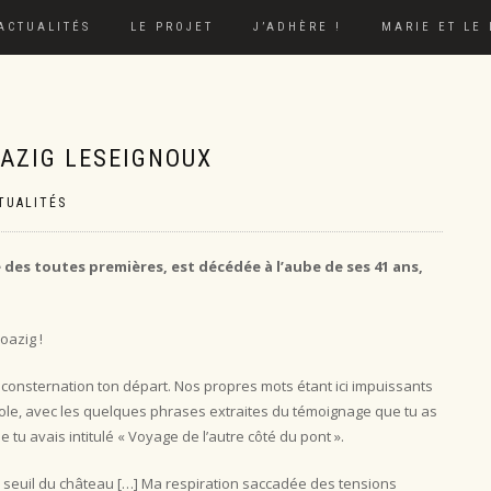
ACTUALITÉS
LE PROJET
J’ADHÈRE !
MARIE ET LE
OAZIG LESEIGNOUX
TUALITÉS
ne des toutes premières, est décédée à l’aube de ses 41 ans,
oazig !
 consternation ton départ. Nos propres mots étant ici impuissants
arole, avec les quelques phrases extraites du témoignage que tu as
e tu avais intitulé « Voyage de l’autre côté du pont ».
 le seuil du château […] Ma respiration saccadée des tensions