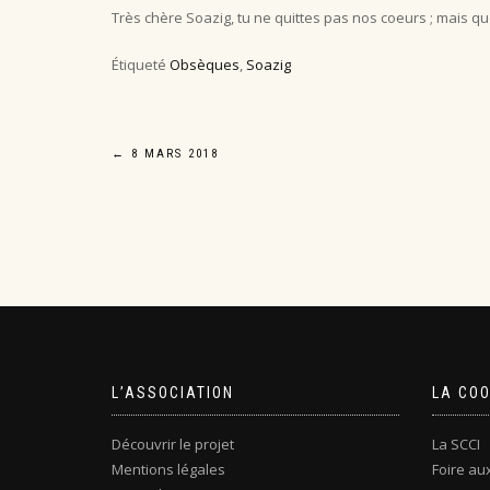
Très chère Soazig, tu ne quittes pas nos coeurs ; mais 
Étiqueté
Obsèques
,
Soazig
Navigation
←
8 MARS 2018
de
l’article
L’ASSOCIATION
LA CO
Découvrir le projet
La SCCI
Mentions légales
Foire au