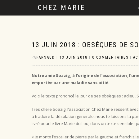
CHEZ MARIE
13 JUIN 2018 : OBSÈQUES DE S
PAR
ARNAUD
|
13 JUIN 2018
|
0 COMMENTAIRES
|
AC
Notre amie Soazig, à l’origine de l’association, l’u
emportée par une maladie sans pitié.
Voici le texte prononcé le jour de ses obsèques : adieu, S
Très chère Soazig, l’association Chez Marie ressent avec
à traduire la désolation générale, nous te laissons la p
livré pour le livre Marie du Lou, dans un texte sensible qu
« Je monte l’escalier de pierre par la gauche et franchis