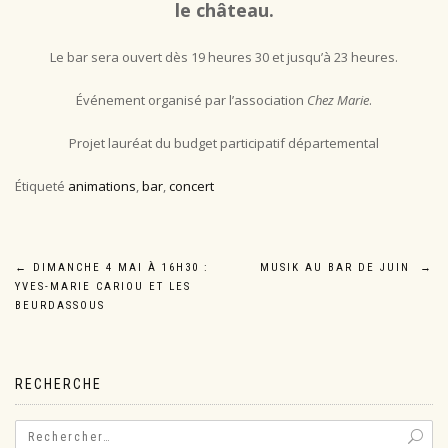
le château.
Le bar sera ouvert dès 19 heures 30 et jusqu’à 23 heures.
Événement organisé par l’association
Chez Marie
.
Projet lauréat du budget participatif départemental
Étiqueté
animations
,
bar
,
concert
Navigation
←
DIMANCHE 4 MAI À 16H30 :
MUSIK AU BAR DE JUIN
→
YVES-MARIE CARIOU ET LES
de
BEURDASSOUS
l’article
RECHERCHE