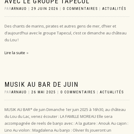
AVEC LE GROUPE TAPECUL
PAR
ARNAUD
|
29 JUIN 2026
|
0 COMMENTAIRES
|
ACTUALITÉS
Des chants de marins, pirates et autres gens de mer, d’hier et
d’aujourd’hui avec le groupe Tapecul, c’est ce dimanche au château
du Lou !
Lire la suite
MUSIK AU BAR DE JUIN
PAR
ARNAUD
|
26 MAI 2025
|
0 COMMENTAIRES
|
ACTUALITÉS
MUSIK AU BAR* de juin Dimanche 1er juin 2025 à 16h30, au château
du Lou du Lac, venez écouter : LA FAMILLE MOREAU Elle sera
accompagnée de reels de banjo avec : A la guitare : Anouk Au cajon :
Lino Au violon : Magdalena Au banjo : Olivier Ils joueront un