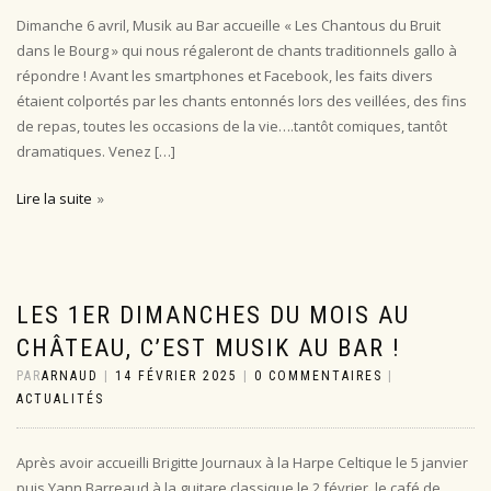
Dimanche 6 avril, Musik au Bar accueille « Les Chantous du Bruit
dans le Bourg » qui nous régaleront de chants traditionnels gallo à
répondre ! Avant les smartphones et Facebook, les faits divers
étaient colportés par les chants entonnés lors des veillées, des fins
de repas, toutes les occasions de la vie….tantôt comiques, tantôt
dramatiques. Venez […]
Lire la suite
LES 1ER DIMANCHES DU MOIS AU
CHÂTEAU, C’EST MUSIK AU BAR !
PAR
ARNAUD
|
14 FÉVRIER 2025
|
0 COMMENTAIRES
|
ACTUALITÉS
Après avoir accueilli Brigitte Journaux à la Harpe Celtique le 5 janvier
puis Yann Barreaud à la guitare classique le 2 février, le café de