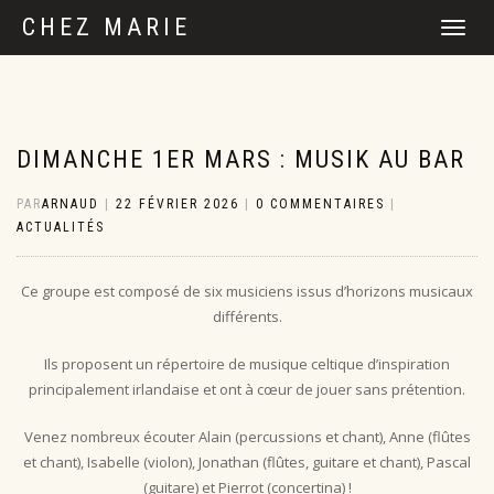
CHEZ MARIE
DÉPLIER
LA
NAVIGATI
DIMANCHE 1ER MARS : MUSIK AU BAR
PAR
ARNAUD
|
22 FÉVRIER 2026
|
0 COMMENTAIRES
|
ACTUALITÉS
Ce groupe est composé de six musiciens issus d’horizons musicaux
différents.
Ils proposent un répertoire de musique celtique d’inspiration
principalement irlandaise et ont à cœur de jouer sans prétention.
Venez nombreux écouter Alain (percussions et chant), Anne (flûtes
et chant), Isabelle (violon), Jonathan (flûtes, guitare et chant), Pascal
(guitare) et Pierrot (concertina) !