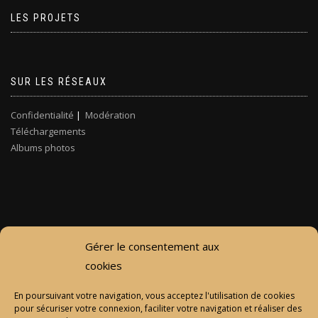
LES PROJETS
SUR LES RÉSEAUX
Confidentialité
|
Modération
Téléchargements
Albums photos
Gérer le consentement aux
cookies
En poursuivant votre navigation, vous acceptez l'utilisation de cookies
pour sécuriser votre connexion, faciliter votre navigation et réaliser des