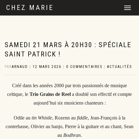
CHEZ MARIE
DÉPLIER
LA
NAVIGATI
SAMEDI 21 MARS À 20H30 : SPÉCIALE
SAINT PATRICK !
PAR
ARNAUD
|
12 MARS 2026
|
0 COMMENTAIRES
|
ACTUALITÉS
Créé dans les années 2000 par trois passionnés de musique
celtique, le
Trio Grains de Reel
a doublé son effectif et compte
aujourd’hui six musiciens chanteurs :
Odile au
tin Whistle
, Rozenn au
fiddle
, Jean-François à la
contrebasse, Olivier au banjo, Pierre à la guitare et au chant, Sean
au
Bodhran
.