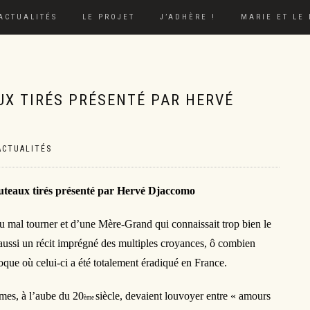
ACTUALITÉS
LE PROJET
J’ADHÈRE !
MARIE ET LE
AUX TIRÉS PRÉSENTÉ PAR HERVÉ
ACTUALITÉS
outeaux tirés présenté par Hervé Djaccomo
pu mal tourner et d’une Mère-Grand qui connaissait trop bien le
aussi un récit imprégné des multiples croyances, ô combien
poque où celui-ci a été
totalement éradiqué en France.
mes, à l’aube du 20
siècle, devaient louvoyer entre « amours
ème