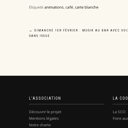
Étiqueté
animations
,
café
,
carte blanche
Navigation
←
DIMANCHE 1ER FÉVRIER : MUSIK AU BAR AVEC VOI
SANS ISSUE
de
l’article
L’ASSOCIATION
LA CO
Découvrir le projet
La SCCI
Mentions légales
Foire au
Notre charte