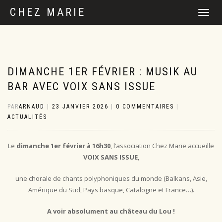
CHEZ MARIE
DÉPLIER
LA
NAVIGATI
DIMANCHE 1ER FÉVRIER : MUSIK AU
BAR AVEC VOIX SANS ISSUE
PAR
ARNAUD
|
23 JANVIER 2026
|
0 COMMENTAIRES
|
ACTUALITÉS
Le
dimanche 1er février à 16h30
, l’association Chez Marie accueille
VOIX SANS ISSUE
,
une chorale de chants polyphoniques du monde (Balkans, Asie,
Amérique du Sud, Pays basque, Catalogne et France…).
A voir absolument au château du Lou !