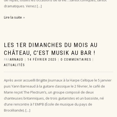
de repas, toutes les occasions de la vie….tantôt comiques, tantôt
dramatiques. Venez […]
Lire la suite
LES 1ER DIMANCHES DU MOIS AU
CHÂTEAU, C’EST MUSIK AU BAR !
PAR
ARNAUD
|
14 FÉVRIER 2025
|
0 COMMENTAIRES
|
ACTUALITÉS
Après avoir accueilli Brigitte Journaux à la Harpe Celtique le 5 janvier
puis Yann Barreaud à la guitare classique le 2 février, le café de
Marie reçoit The Plectrum’s, un groupe composé de deux
chanteuses britanniques, de trois guitaristes et un bassiste, né
d’une rencontre à l’ EMPB (École de musique du pays de
Brocéliande). […]