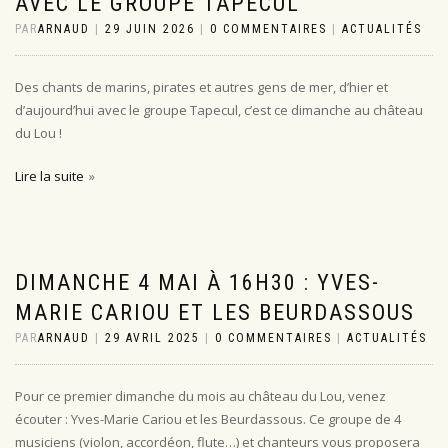
AVEC LE GROUPE TAPECUL
PAR
ARNAUD
|
29 JUIN 2026
|
0 COMMENTAIRES
|
ACTUALITÉS
Des chants de marins, pirates et autres gens de mer, d’hier et
d’aujourd’hui avec le groupe Tapecul, c’est ce dimanche au château
du Lou !
Lire la suite
DIMANCHE 4 MAI À 16H30 : YVES-
MARIE CARIOU ET LES BEURDASSOUS
PAR
ARNAUD
|
29 AVRIL 2025
|
0 COMMENTAIRES
|
ACTUALITÉS
Pour ce premier dimanche du mois au château du Lou, venez
écouter : Yves-Marie Cariou et les Beurdassous. Ce groupe de 4
musiciens (violon, accordéon, flute…) et chanteurs vous proposera