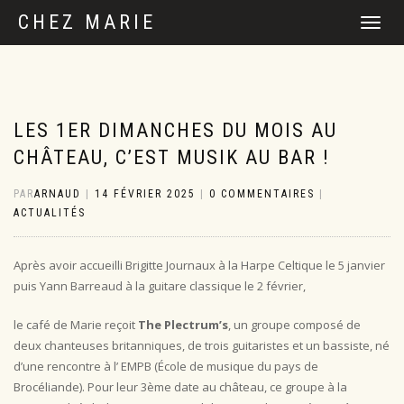
CHEZ MARIE
DÉPLIER
LA
NAVIGATI
LES 1ER DIMANCHES DU MOIS AU
CHÂTEAU, C’EST MUSIK AU BAR !
PAR
ARNAUD
|
14 FÉVRIER 2025
|
0 COMMENTAIRES
|
ACTUALITÉS
Après avoir accueilli Brigitte Journaux à la Harpe Celtique le 5 janvier
puis Yann Barreaud à la guitare classique le 2 février,
le café de Marie reçoit
The Plectrum’s
, un groupe composé de
deux chanteuses britanniques, de trois guitaristes et un bassiste, né
d’une rencontre à l’ EMPB (École de musique du pays de
Brocéliande). Pour leur 3ème date au château, ce groupe à la