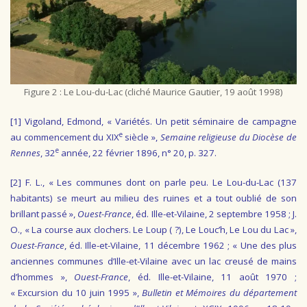
Figure 2 : Le Lou-du-Lac (cliché Maurice Gautier, 19 août 1998)
[1]
Vigoland, Edmond, « Variétés. Un petit séminaire de campagne
e
au commencement du XIX
siècle »,
Semaine religieuse du Diocèse de
e
Rennes
, 32
année, 22 février 1896, n° 20, p. 327.
[2]
F. L., « Les communes dont on parle peu. Le Lou-du-Lac (137
habitants) se meurt au milieu des ruines et a tout oublié de son
brillant passé »,
Ouest-France
, éd. Ille-et-Vilaine, 2 septembre 1958 ; J.
O., « La course aux clochers. Le Loup ( ?), Le Louc’h, Le Lou du Lac »,
Ouest-France
, éd. Ille-et-Vilaine, 11 décembre 1962 ; « Une des plus
anciennes communes d’Ille-et-Vilaine avec un lac creusé de mains
d’hommes »,
Ouest-France
, éd. Ille-et-Vilaine, 11 août 1970 ;
« Excursion du 10 juin 1995 »,
Bulletin et Mémoires du département