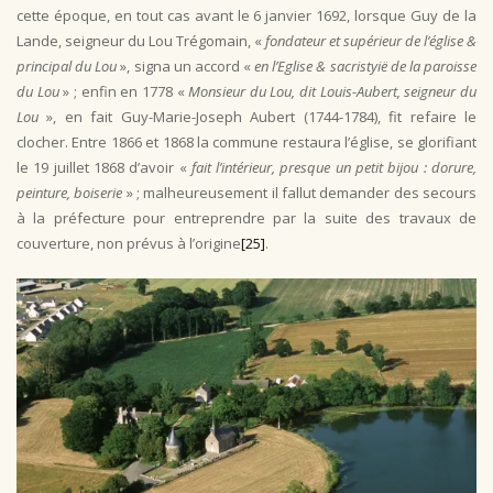
cette époque, en tout cas avant le 6 janvier 1692, lorsque Guy de la
Lande, seigneur du Lou Trégomain, «
fondateur et supérieur de l’église &
principal du Lou
», signa un accord «
en l’Eglise & sacristyië de la paroisse
du Lou
» ; enfin en 1778 «
Monsieur du Lou, dit Louis-Aubert, seigneur du
Lou
», en fait Guy-Marie-Joseph Aubert (1744-1784), fit refaire le
clocher. Entre 1866 et 1868 la commune restaura l’église, se glorifiant
le 19 juillet 1868 d’avoir «
fait l’intérieur, presque un petit bijou : dorure,
peinture, boiserie
» ; malheureusement il fallut demander des secours
à la préfecture pour entreprendre par la suite des travaux de
couverture, non prévus à l’origine
[25]
.