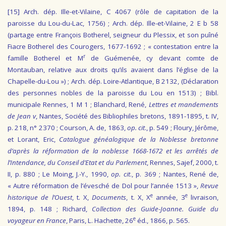
[15]
Arch. dép. Ille-et-Vilaine, C 4067 (rôle de capitation de la
paroisse du Lou-du-Lac, 1756) ; Arch. dép. Ille-et-Vilaine, 2 E b 58
(partage entre François Botherel, seigneur du Plessix, et son puîné
Fiacre Botherel des Courogers, 1677-1692 ; « contestation entre la
r
famille Botherel et M
de Guémenée, cy devant comte de
Montauban, relative aux droits qu’ils avaient dans l’église de la
Chapelle-du-Lou ») ; Arch. dép. Loire-Atlantique, B 2132, (Déclaration
des personnes nobles de la paroisse du Lou en 1513) ; Bibl.
municipale Rennes, 1 M 1 ; Blanchard, René,
Lettres et mandements
de Jean v
, Nantes, Société des Bibliophiles bretons, 1891-1895, t. IV,
p. 218, n° 2370 ; Courson, A. de, 1863,
op. cit
., p. 549 ; Floury, Jérôme,
et Lorant, Eric,
Catalogue généalogique de la Noblesse bretonne
d’après la réformation de la noblesse 1668-1672 et les arrêtés de
l’Intendance, du Conseil d’Etat et du Parlement
, Rennes, Sajef, 2000, t.
II, p. 880 ; Le Moing, J.-Y., 1990,
op. cit
., p. 369 ; Nantes, René de,
« Autre réformation de l’évesché de Dol pour l’année 1513 »,
Revue
e
e
historique de l’Ouest
, t. X,
Documents
, t. X, X
année, 3
livraison,
1894, p. 148 ; Richard,
Collection des Guide-Joanne. Guide du
e
voyageur en France
, Paris, L. Hachette, 26
éd., 1866, p. 565.