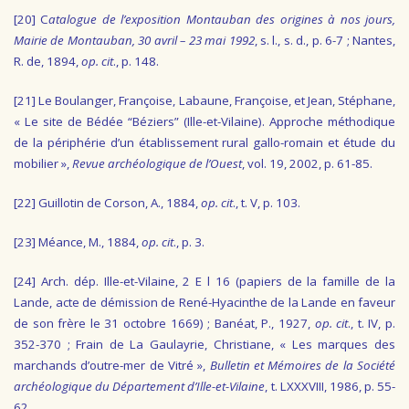
[20]
C
atalogue de l’exposition Montauban des origines à nos jours,
Mairie de Montauban, 30 avril – 23 mai 1992
, s. l., s. d., p. 6-7 ; Nantes,
R. de, 1894,
op. cit
., p. 148.
[21]
Le Boulanger, Françoise, Labaune, Françoise, et Jean, Stéphane,
« Le site de Bédée “Béziers” (Ille-et-Vilaine). Approche méthodique
de la périphérie d’un établissement rural gallo-romain et étude du
mobilier »,
Revue archéologique de l’Ouest
, vol. 19, 2002, p. 61-85.
[22]
Guillotin de Corson, A., 1884,
op. cit
., t. V, p. 103.
[23]
Méance, M., 1884,
op. cit
., p. 3.
[24]
Arch. dép. Ille-et-Vilaine, 2 E l 16 (papiers de la famille de la
Lande, acte de démission de René-Hyacinthe de la Lande en faveur
de son frère le 31 octobre 1669) ; Banéat, P., 1927,
op. cit
., t. IV, p.
352-370 ; Frain de La Gaulayrie, Christiane, « Les marques des
marchands d’outre-mer de Vitré »,
Bulletin et Mémoires de la Société
archéologique du Département d’Ille-et-Vilaine
, t. LXXXVIII, 1986, p. 55-
62.