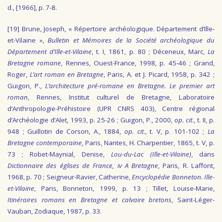
d., [1966], p. 7-8.
[19]
Brune, Joseph, « Répertoire archéologique. Département d’Ille-
et-Vilaine »,
Bulletin et Mémoires de la Société archéologique du
Département d’Ille-et-Vilaine
, t. I, 1861, p. 80 ; Déceneux, Marc,
La
Bretagne
romane
, Rennes, Ouest-France, 1998, p. 45-46 ; Grand,
Roger,
L’art roman en Bretagne
, Paris, A. et J. Picard, 1958, p. 342 ;
Guigon, P.,
L’architecture pré-romane en Bretagne. Le premier art
roman
, Rennes, Institut culturel de Bretagne, Laboratoire
d’Anthropologie-Préhistoire (UPR CNRS 403), Centre régional
d’Archéologie d’Alet, 1993, p. 25-26 ; Guigon, P., 2000,
op. cit
., t. II, p.
948 ; Guillotin de Corson, A., 1884,
op. cit
., t. V, p. 101-102 ;
La
Bretagne
contemporaine
, Paris, Nantes, H. Charpentier, 1865, t. V, p.
73 ; Robet-Maynial, Denise,
Lou-du-Lac (Ille-et-Vilaine)
, dans
Dictionnaire des églises de France, iv A Bretagne
, Paris, R. Laffont,
1968, p. 70 ; Seigneur-Ravier, Catherine,
Encyclopédie Bonneton. Ille-
et-Vilaine
, Paris, Bonneton, 1999, p. 13 ; Tillet, Louise-Marie,
Itinéraires romans en Bretagne et calvaire bretons
, Saint-Léger-
Vauban, Zodiaque, 1987, p. 33.