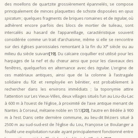
des moellons de quartzite grossièrement épannelés, se compose
principalement de minces plaquettes de schiste disposées en
opus
spicatum
; quelques fragments de briques romaines et de
tegulae
, où
adhèrent encore parfois des blocs de mortier de tuileau, sont
intercalés au hasard de l’appareillage, caractéristique souvent
considérée comme un trait d’archaïsme, même si elle se rencontre
e
sur des églises paroissiales remontant à la fin du XI
siècle ou au
milieu du siècle suivant
[19]
. Du calcaire coquillier est utilisé pour les
harpages de la nef et du chœur ainsi que pour les claveaux des
fenêtres, quelquefois en alternance avec des
tegulae
. L’origine de
ces matériaux antiques, ainsi que de la colonne à l’astragale
solidaire du fût et remployée en bénitier, est probablement à
rechercher dans les environs immédiats ; la toponymie attire
l’attention sur Les Vieux-Villes, deux villages situés l’un au Lou-du-Lac
à 600 m à l’ouest de l’église, à proximité de l’axe antique menant de
Nantes à Corseul, métairie noble en 1513
[20]
, l’autre en Bédée à 900
m à l’est. Dans cette dernière commune, au lieu-dit Béziers situé à
2500 m au sud-sud-est de l’église du Lou, Françoise Le Boulanger a
fouillé une exploitation rurale ayant principalement fonctionné entre
er
e