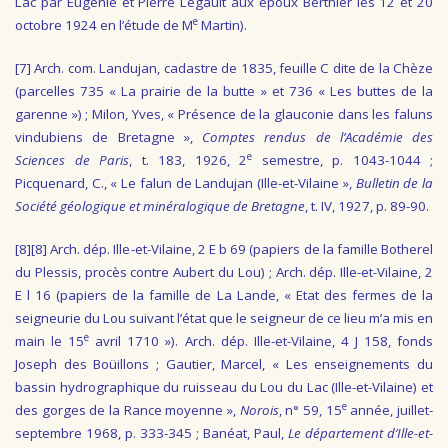
Lac par Eugènie et Pierre Legault aux époux Berthier les 12 et 20
e
octobre 1924 en l’étude de M
Martin).
[7]
Arch. com. Landujan, cadastre de 1835, feuille C dite de la Chèze
(parcelles 735 « La prairie de la butte » et 736 « Les buttes de la
garenne »)
; Milon, Yves, « Présence de la glauconie dans les faluns
vindubiens de Bretagne »,
Comptes rendus de l’Académie des
e
Sciences de Paris
, t. 183, 1926, 2
semestre, p. 1043-1044 ;
Picquenard, C., « Le falun de Landujan (Ille-et-Vilaine »,
Bulletin de la
Société géologique et minéralogique de Bretagne
, t. IV, 1927, p. 89-90.
[8]
[8] Arch. dép. Ille-et-Vilaine, 2 E b 69 (papiers de la famille Botherel
du Plessis, procès contre Aubert du Lou) ; Arch. dép. Ille-et-Vilaine, 2
E l 16 (papiers de la famille de La Lande, « Etat des fermes de la
seigneurie du Lou suivant l’état que le seigneur de ce lieu m’a mis en
e
main le 15
avril 1710 »). Arch. dép. Ille-et-Vilaine, 4 J 158, fonds
Joseph des Boüillons ; Gautier, Marcel, « Les enseignements du
bassin hydrographique du ruisseau du Lou du Lac (Ille-et-Vilaine) et
e
des gorges de la Rance moyenne »,
Norois
, n° 59, 15
année, juillet-
septembre 1968, p. 333-345 ; Banéat, Paul,
Le département d’Ille-et-