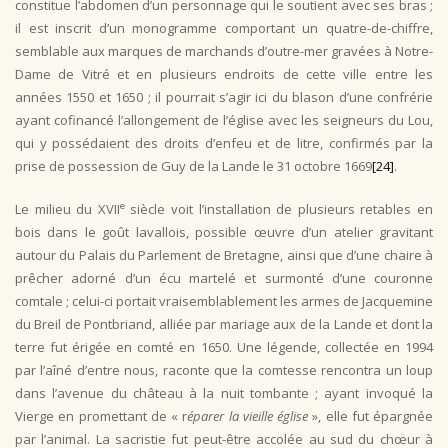
constitue l’abdomen d’un personnage qui le soutient avec ses bras ;
il est inscrit d’un monogramme comportant un quatre-de-chiffre,
semblable aux marques de marchands d’outre-mer gravées à Notre-
Dame de Vitré et en plusieurs endroits de cette ville entre les
années 1550 et 1650 ; il pourrait s’agir ici du blason d’une confrérie
ayant cofinancé l’allongement de l’église avec les seigneurs du Lou,
qui y possédaient des droits d’enfeu et de litre, confirmés par la
prise de possession de Guy de la Lande le 31 octobre 1669
[24]
.
e
Le milieu du XVII
siècle voit l’installation de plusieurs retables en
bois dans le goût lavallois, possible œuvre d’un atelier gravitant
autour du Palais du Parlement de Bretagne, ainsi que d’une chaire à
prêcher adorné d’un écu martelé et surmonté d’une couronne
comtale ; celui-ci portait vraisemblablement les armes de Jacquemine
du Breil de Pontbriand, alliée par mariage aux de la Lande et dont la
terre fut érigée en comté en 1650. Une légende, collectée en 1994
par l’aîné d’entre nous, raconte que la comtesse rencontra un loup
dans l’avenue du château à la nuit tombante ; ayant invoqué la
Vierge en promettant de « r
éparer la vieille église
», elle fut épargnée
par l’animal. La sacristie fut peut-être accolée au sud du chœur à