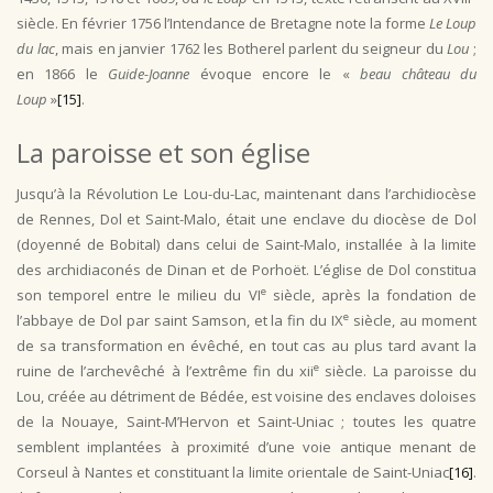
siècle. En février 1756 l’Intendance de Bretagne note la forme
Le Loup
du lac
, mais en janvier 1762 les Botherel parlent du seigneur du
Lou
;
en 1866 le
Guide-Joanne
évoque encore le «
beau château du
Loup
»
[15]
.
La paroisse et son église
Jusqu’à la Révolution Le Lou-du-Lac, maintenant dans l’archidiocèse
de Rennes, Dol et Saint-Malo, était une enclave du diocèse de Dol
(doyenné de Bobital) dans celui de Saint-Malo, installée à la limite
des archidiaconés de Dinan et de Porhoët. L’église de Dol constitua
e
son temporel entre le milieu du VI
siècle, après la fondation de
e
l’abbaye de Dol par saint Samson, et la fin du IX
siècle, au moment
de sa transformation en évêché, en tout cas au plus tard avant la
e
ruine de l’archevêché à l’extrême fin du xii
siècle. La paroisse du
Lou, créée au détriment de Bédée, est voisine des enclaves doloises
de la Nouaye, Saint-M’Hervon et Saint-Uniac ; toutes les quatre
semblent implantées à proximité d’une voie antique menant de
Corseul à Nantes et constituant la limite orientale de Saint-Uniac
[16]
.