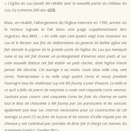
«
L’Eglise du Lou [avait] été rebâtie avec la nouvelle partie du château du
Lou, il y a environ 200 ans
»
[23]
.
Mais, en réalité, l’allongement de l’église intervint en 1783, année où
le recteur signale le fait dans une page supplémentaire des
registres des BMS : «
En mille sept cent quatre vingt trois monsieur du
Lou et le Recteur aux fins de deliberations du general de laditte eglise ont
fait demolir le pignon de la grande porte de l’eglise du Lou qui menaçoit
ruine et luy ont fait donner un prolongement d’environ onze pieds et sur
cette nouvelle Batisse ont fait etablir un petit clocher, dont l’eglise n’avoit
jamais été décorée. Cet ouvrage a au moins coute deux mille cinq cent
Livres, l’entrepreneur a eu mille vingt quatre Livres et noury pendant
l’ouvragre tous les matériaux Luy ont été fourny a pied d’oeuvre. La taille et
ce qu’il a fallu de pierre de maçonne a coute cent cinquante Livres environ,
Lardoise pour couvrir cent cinquante Livres les frais du charroy en outre
tout le Bois de charpente a été fourny par Les paroissiens et les voissins
egalement que tous Les charrois necessaires pour La construction de cet
ouvrage Le port [?] au frais de la psse et les voisins d’icelle n’ayant pas de
chevaux y ont contribué par journées de Bras fait à charge Les harnois du
autrement [signé G. Gaultier Rtr]
».