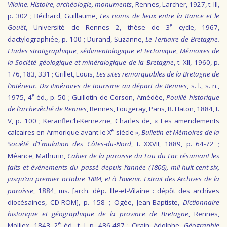
Vilaine. Histoire, archéologie, monuments
, Rennes, Larcher, 1927, t. III,
p. 302 ; Béchard, Guillaume,
Les noms de lieux entre la Rance et le
e
Gouët
, Université de Rennes 2, thèse de 3
cycle, 1967,
dactylographiée, p. 100 ; Durand, Suzanne,
Le Tertiaire de Bretagne.
Etudes stratigraphique, sédimentologique et tectonique
,
Mémoires de
la Société géologique et minéralogique de la Bretagne
, t. XII, 1960, p.
176, 183, 331 ; Grillet, Louis,
Les sites remarquables de la Bretagne de
l’intérieur. Dix itinéraires de tourisme au départ de Rennes
, s. l., s. n.,
e
1975, 4
éd., p. 50 ; Guillotin de Corson, Amédée,
Pouillé historique
de l’archevêché de Rennes
, Rennes, Fougeray, Paris, R. Haton, 1884, t.
V, p. 100 ; Keranflec’h-Kernezne, Charles de, « Les amendements
e
calcaires en Armorique avant le X
siècle »,
Bulletin et Mémoires de la
Société d’Émulation des Côtes-du-Nord
, t. XXVII, 1889, p. 64-72 ;
Méance, Mathurin,
Cahier de la paroisse du Lou du Lac résumant les
faits et événements du passé depuis l’année (1806), mil-huit-cent-six,
jusqu’au premier octobre 1884, et à l’avenir. Extrait des Archives de la
paroisse
, 1884, ms. [arch. dép. Ille-et-Vilaine : dépôt des archives
diocésaines, CD-ROM], p. 158 ; Ogée, Jean-Baptiste,
Dictionnaire
historique et géographique de la province de Bretagne
, Rennes,
e
Molliex, 1843, 2
éd., t. I, p. 486-487 ; Orain, Adolphe,
Géographie