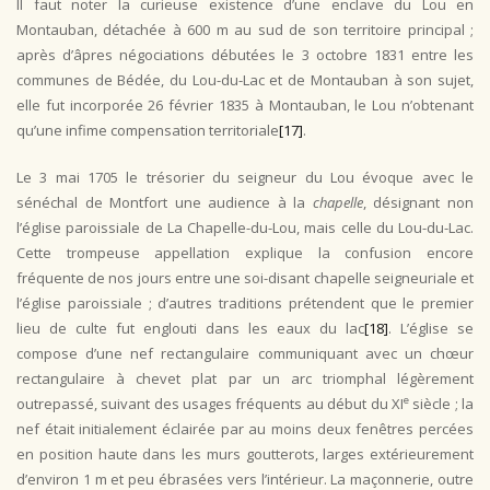
Il faut noter la curieuse existence d’une enclave du Lou en
Montauban, détachée à 600 m au sud de son territoire principal ;
après d’âpres négociations débutées le 3 octobre 1831 entre les
communes de Bédée, du Lou-du-Lac et de Montauban à son sujet,
elle fut incorporée 26 février 1835 à Montauban, le Lou n’obtenant
qu’une infime compensation territoriale
[17]
.
Le 3 mai 1705 le trésorier du seigneur du Lou évoque avec le
sénéchal de Montfort une audience à la
chapelle
, désignant non
l’église paroissiale de La Chapelle-du-Lou, mais celle du Lou-du-Lac.
Cette trompeuse appellation explique la confusion encore
fréquente de nos jours entre une soi-disant chapelle seigneuriale et
l’église paroissiale ; d’autres traditions prétendent que le premier
lieu de culte fut englouti dans les eaux du lac
[18]
. L’église se
compose d’une nef rectangulaire communiquant avec un chœur
rectangulaire à chevet plat par un arc triomphal légèrement
e
outrepassé, suivant des usages fréquents au début du XI
siècle ; la
nef était initialement éclairée par au moins deux fenêtres percées
en position haute dans les murs goutterots, larges extérieurement
d’environ 1 m et peu ébrasées vers l’intérieur. La maçonnerie, outre