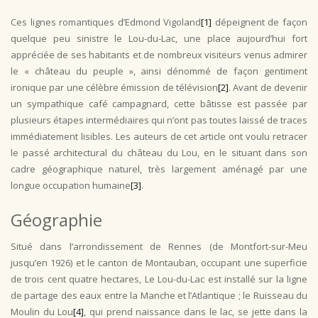
Ces lignes romantiques d’Edmond Vigoland
[1]
dépeignent de façon
quelque peu sinistre le Lou-du-Lac, une place aujourd’hui fort
appréciée de ses habitants et de nombreux visiteurs venus admirer
le « château du peuple », ainsi dénommé de façon gentiment
ironique par une célèbre émission de télévision
[2]
. Avant de devenir
un sympathique café campagnard, cette bâtisse est passée par
plusieurs étapes intermédiaires qui n’ont pas toutes laissé de traces
immédiatement lisibles. Les auteurs de cet article ont voulu retracer
le passé architectural du château du Lou, en le situant dans son
cadre géographique naturel, très largement aménagé par une
longue occupation humaine
[3]
.
Géographie
Situé dans l’arrondissement de Rennes (de Montfort-sur-Meu
jusqu’en 1926) et le canton de Montauban, occupant une superficie
de trois cent quatre hectares, Le Lou-du-Lac est installé sur la ligne
de partage des eaux entre la Manche et l’Atlantique ; le Ruisseau du
Moulin du Lou
[4]
, qui prend naissance dans le lac, se jette dans la