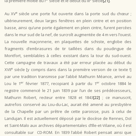
la première moitié du I
siècle et le début du III
siècle
[21]
.
e
Au XV
siècle une porte fut ouverte dans la porte sud du chœur ;
ultérieurement, deux larges fenêtres en plein cintre et en position
basse, ainsi qu’une porte également en plein cintre, furent percées
dans le mur sud de la nef, de surcroît augmentée de 4 m vers l’ouest.
La nouvelle maçonnerie, en plaquettes de schiste, englobe des
fragments d’embrasures de tir taillées dans du poudingue de
Montfort, semblables à celles existant dans la tour du sud-ouest.
Cette campagne de travaux a été par erreur placée au début du
e
XVII
siècle [y compris dans dans la première version de ce texte !]
par une tradition transmise par l’abbé Mathurin Méance, arrivé au
er
er
Lou le 1
février 1877, recopiant à partir du 1
octobre 1884 le
registre commencé le 21 juin 1839 par l’un de ses prédécesseurs,
Mathurin Robert, recteur entre 1828 et 1843
[22]
; ce manuscrit,
autrefois conservé au Lou-du-Lac, aurait été amené au presbytère
de la Chapelle par un prêtre de cette paroisse, puis à celui de
Landujan. Il est actuellement déposé par le diocèse de Rennes, Dol
et Saint-Malo aux archives départementales d’Ille-et-Vilaine, où il est
consultable sur CD-ROM. En 1839 l’abbé Robert pensait ainsi que