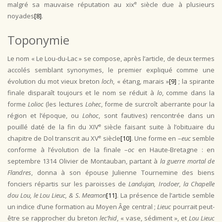
e
malgré sa mauvaise réputation au xix
siècle due à plusieurs
noyades
[8]
.
Toponymie
Le nom « Le Lou-du-Lac » se compose, après l’article, de deux termes
accolés semblant synonymes, le premier expliqué comme une
évolution du mot vieux breton
loch
, « étang, marais »
[9]
; la spirante
finale disparaît toujours et le nom se réduit à
lo
, comme dans la
forme
Lolioc
(les lectures
Lohec
, forme de surcroît aberrante pour la
région et l’époque, ou
Lohoc
, sont fautives) rencontrée dans un
e
pouillé daté de la fin du XIV
siècle faisant suite à l’obituaire du
e
chapitre de Dol transcrit au XV
siècle
[10]
. Une forme en –
euc
semble
conforme à l’évolution de la finale –
oc
en Haute-Bretagne : en
septembre 1314 Olivier de Montauban, partant à
la guerre mortal de
Flandres
, donna à son épouse Julienne Tournemine des biens
fonciers répartis sur les paroisses de
Landujan, Irodoer, la Chapelle
dou Lou, le Lou Lieuc, & S. Meamon
[11]
. La présence de l’article semble
un indice d’une formation au Moyen Âge central ;
Lieuc
pourrait peut-
être se rapprocher du breton
lec’hid
, « vase, sédiment », et
Lou Lieuc