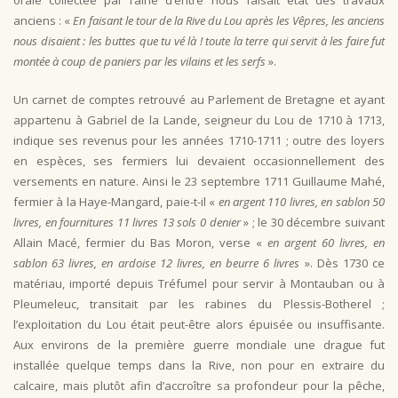
orale collectée par l’aîné d’entre nous faisait état des travaux
anciens : «
En faisant le tour de la Rive du Lou après les Vêpres, les anciens
nous disaient : les buttes que tu vé là ! toute la terre qui servit à les faire fut
montée à coup de paniers par les vilains et les serfs
».
Un carnet de comptes retrouvé au Parlement de Bretagne et ayant
appartenu à Gabriel de la Lande, seigneur du Lou de 1710 à 1713,
indique ses revenus pour les années 1710-1711 ; outre des loyers
en espèces, ses fermiers lui devaient occasionnellement des
versements en nature. Ainsi le 23 septembre 1711 Guillaume Mahé,
fermier à la Haye-Mangard, paie-t-il «
en argent 110 livres, en sablon 50
livres, en fournitures 11 livres 13 sols 0 denier
» ; le 30 décembre suivant
Allain Macé, fermier du Bas Moron, verse «
en argent 60 livres, en
sablon 63 livres, en ardoise 12 livres, en beurre 6 livres
». Dès 1730 ce
matériau, importé depuis Tréfumel pour servir à Montauban ou à
Pleumeleuc, transitait par les rabines du Plessis-Botherel ;
l’exploitation du Lou était peut-être alors épuisée ou insuffisante.
Aux environs de la première guerre mondiale une drague fut
installée quelque temps dans la Rive, non pour en extraire du
calcaire, mais plutôt afin d’accroître sa profondeur pour la pêche,