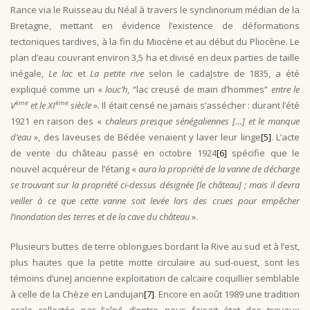
Rance via le Ruisseau du Néal à travers le synclinorium médian de la
Bretagne, mettant en évidence l’existence de déformations
tectoniques tardives, à la fin du Miocène et au début du Pliocène. Le
plan d’eau couvrant environ 3,5 ha et divisé en deux parties de taille
inégale,
Le lac
et
La petite rive
selon le cadaJstre de 1835, a été
expliqué comme un «
louc’h
, “lac creusé de main d’hommes”
entre le
ème
ème
V
et le XI
siècle
». Il était censé ne jamais s’assécher : durant l’été
1921 en raison des «
chaleurs presque sénégaliennes […] et le manque
d’eau
», des laveuses de Bédée venaient y laver leur linge
[5]
. L’acte
de vente du château passé en octobre 1924
[6]
spécifie que le
nouvel acquéreur de l’étang «
aura la propriété de la vanne de décharge
se trouvant sur la propriété ci-dessus désignée [le château] ; mais il devra
veiller à ce que cette vanne soit levée lors des crues pour empêcher
l’inondation des terres et de la cave du château
».
Plusieurs buttes de terre oblongues bordant la Rive au sud et à l’est,
plus hautes que la petite motte circulaire au sud-ouest, sont les
témoins d’uneJ ancienne exploitation de calcaire coquillier semblable
à celle de la Chèze en Landujan
[7]
. Encore en août 1989 une tradition