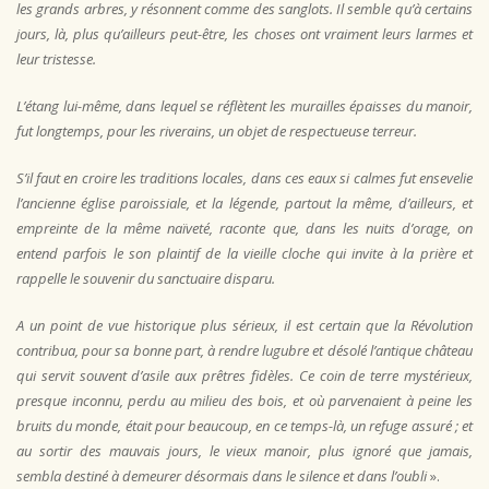
les grands arbres, y résonnent comme des sanglots. Il semble qu’à certains
jours, là, plus qu’ailleurs peut-être, les choses ont vraiment leurs larmes et
leur tristesse.
L’étang lui-même, dans lequel se réflètent les murailles épaisses du manoir,
fut longtemps, pour les riverains, un objet de respectueuse terreur.
S’il faut en croire les traditions locales, dans ces eaux si calmes fut ensevelie
l’ancienne église paroissiale, et la légende, partout la même, d’ailleurs, et
empreinte de la même naïveté, raconte que, dans les nuits d’orage, on
entend parfois le son plaintif de la vieille cloche qui invite à la prière et
rappelle le souvenir du sanctuaire disparu.
A un point de vue historique plus sérieux, il est certain que la Révolution
contribua, pour sa bonne part, à rendre lugubre et désolé l’antique château
qui servit souvent d’asile aux prêtres fidèles. Ce coin de terre mystérieux,
presque inconnu, perdu au milieu des bois, et où parvenaient à peine les
bruits du monde, était pour beaucoup, en ce temps-là, un refuge assuré ; et
au sortir des mauvais jours, le vieux manoir, plus ignoré que jamais,
sembla destiné à demeurer désormais dans le silence et dans l’oubli
».