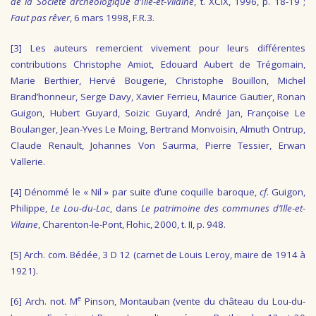
de la Société archéologique d’Ille-et-Vilaine
, t. XCIX, 1996, p. 18-19 ;
Faut pas rêver
, 6 mars 1998, F.R.3.
[3]
Les auteurs remercient vivement pour leurs différentes
contributions Christophe Amiot, Edouard Aubert de Trégomain,
Marie Berthier, Hervé Bougerie, Christophe Bouillon, Michel
Brand’honneur, Serge Davy, Xavier Ferrieu, Maurice Gautier, Ronan
Guigon, Hubert Guyard, Soizic Guyard, André Jan, Françoise Le
Boulanger, Jean-Yves Le Moing, Bertrand Monvoisin, Almuth Ontrup,
Claude Renault, Johannes Von Saurma, Pierre Tessier, Erwan
Vallerie.
[4]
Dénommé le « Nil » par suite d’une coquille baroque,
cf
. Guigon,
Philippe,
Le Lou-du-Lac
, dans
Le patrimoine des communes d’Ille-et-
Vilaine
, Charenton-le-Pont, Flohic, 2000, t. II, p. 948.
[5]
Arch. com. Bédée, 3 D 12 (carnet de Louis Leroy, maire de 1914 à
1921).
e
[6]
Arch. not. M
Pinson, Montauban (vente du château du Lou-du-