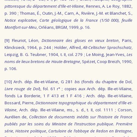
pittoresque du département d’Ille-et-Vilaine
, Rennes, A. Le Roy, 1882,
p. 390 ; Thomas, É., Outin, J.-M., Carn, A., Rivière, J.-M. et Blanchet, S.,
Notice explicative, Carte géologique de la France (1/50 000), feuille
Montfort-sur-Meu
, Orléans, BRGM, 1999, p. 16.
[9]
Fleuriot, Léon,
Dictionnaire des gloses en vieux breton
, Paris,
Klincksieck, 1964, p. 244 ; Holder, Alfred,
Alt-Celtischer Sprachschatz
,
Leipzig, B. G. Teubner, 1904, t. II, col. 279 ; Le Moing, Jean-Yves,
Les
noms de lieux bretons de Haute-Bretagne
, Spézet, Coop Breizh, 1990,
p. 106.
[10]
Arch. dép. Ille-et-Vilaine, G 281
bis
(fonds du chapitre de Dol,
Livre rouge de Dol
), fol. 61 r° ; copies aux Arch. dép. Ille-et-Vilaine,
fonds La Borderie, 1 F 413 et 1 F 416 ; Arch. dép. Ille-et-Vilaine,
Bossard, Pierre,
Dictionnaire topographique du département d’Ille-et-
Vilaine
, Arch. dép. Ille-et-Vilaine, ms., s. d., t. II, col. 1111 ; Corson,
Aurélien de,
Collection de documents inédits sur l’histoire de France
publiés par les soins du Ministre de l’Instruction publique. Première
série, Histoire politique
,
Cartulaire de l’abbaye de Redon en Bretagne
,