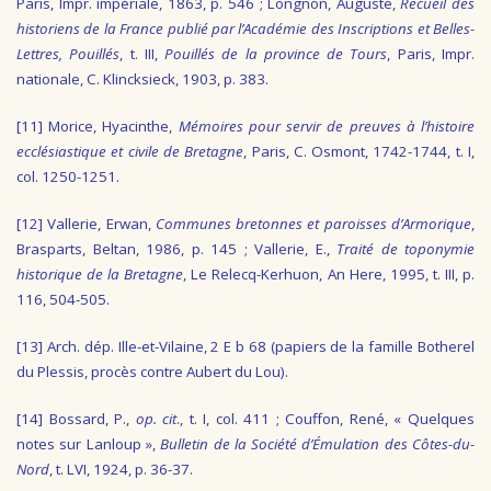
Paris, Impr. impériale, 1863, p. 546 ; Longnon, Auguste,
Recueil des
historiens de la France publié par l’Académie des Inscriptions et Belles-
Lettres, Pouillés
, t. III,
Pouillés de la province de Tours
, Paris, Impr.
nationale, C. Klincksieck, 1903, p. 383.
[11]
Morice, Hyacinthe,
Mémoires pour servir de preuves à l’histoire
ecclésiastique et civile de Bretagne
, Paris, C. Osmont, 1742-1744, t. I,
col. 1250-1251.
[12]
Vallerie, Erwan,
Communes bretonnes et paroisses d’Armorique
,
Brasparts, Beltan, 1986, p. 145 ; Vallerie, E.,
Traité de toponymie
historique de la Bretagne
, Le Relecq-Kerhuon, An Here, 1995, t. III, p.
116, 504-505.
[13]
Arch. dép. Ille-et-Vilaine, 2 E b 68 (papiers de la famille Botherel
du Plessis, procès contre Aubert du Lou).
[14]
Bossard, P.,
op. cit
., t. I, col. 411 ; Couffon, René, « Quelques
notes sur Lanloup »,
Bulletin de la Société d’Émulation des Côtes-du-
Nord
, t. LVI, 1924, p. 36-37.