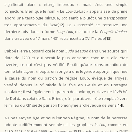
signifierait alors « étang limoneux », mais c’est une simple
conjecture. Bien que le nom « Le Lou-du-Lac » apparaisse de prime
abord une tautologie bilingue,
Lac
semble plutôt une transposition
très approximative du
Lieuc
[12]
. Le
i
intercalé se retrouve une
dernière fois dans la forme
Loup Liou
, distinct de la
Chapelle
doulou
,
e
dans un aveu du 17 mars 1401 retranscrit au XVIII
siècle
[13]
.
L’abbé Pierre Bossard cite le nom
Eudo de Lupo
dans une source qu’il
date de 1239 et qui serait la plus ancienne connue si elle était
avérée, ce qui n’est pas vérifié. Plutôt qu’une transformation du
terme latin
lupus
, « loup », on songe à une légende toponymique née
à cause du nom du patron de l’église, Loup, évêque de Troyes,
e
vénéré depuis le V
siècle à la fois en Gaule et en Bretagne
insulaire ; il est également le patron de Lanloup, enclave de l’évêché
de Dol dans celui de Saint-Brieuc, où il paraît avoir été remplacé vers
e
le milieu du XII
siècle par son homonyme archevêque de Sens
[14]
.
Au bas Moyen Âge et sous l’Ancien Régime, le nom de la paroisse
adopte indifféremment semble-t-il les graphies
le Lou
, comme en
e
1430, 1513, 1516 et 1669, ou
le Loup
en 1513, texte retranscrit au XVIII