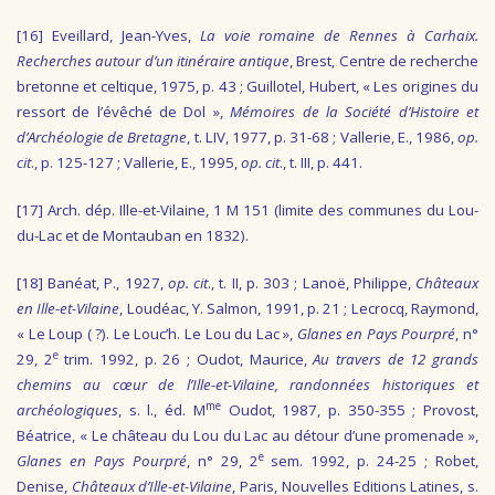
[16]
Eveillard, Jean-Yves,
La voie romaine de Rennes à Carhaix.
Recherches autour d’un itinéraire antique
, Brest, Centre de recherche
bretonne et celtique, 1975, p. 43 ; Guillotel, Hubert, « Les origines du
ressort de l’évêché de Dol »,
Mémoires de la Société d’Histoire et
d’Archéologie de Bretagne
, t. LIV, 1977, p. 31-68 ; Vallerie, E., 1986,
op.
cit
., p. 125-127 ; Vallerie, E., 1995,
op. cit
., t. III, p. 441.
[17]
Arch. dép. Ille-et-Vilaine, 1 M 151 (limite des communes du Lou-
du-Lac et de Montauban en 1832).
[18]
Banéat, P., 1927,
op. cit
., t. II, p. 303 ; Lanoë, Philippe,
Châteaux
en Ille-et-Vilaine
, Loudéac, Y. Salmon, 1991, p. 21 ; Lecrocq, Raymond,
« Le Loup ( ?). Le Louc’h. Le Lou du Lac »,
Glanes en Pays Pourpré
, n°
e
29, 2
trim. 1992, p. 26 ; Oudot, Maurice,
Au travers de 12 grands
chemins au cœur de l’Ille-et-Vilaine, randonnées historiques et
me
archéologiques
, s. l., éd. M
Oudot, 1987, p. 350-355 ; Provost,
Béatrice, « Le château du Lou du Lac au détour d’une promenade »,
e
Glanes en Pays Pourpré
, n° 29, 2
sem. 1992, p. 24-25 ; Robet,
Denise,
Châteaux d’Ille-et-Vilaine
, Paris, Nouvelles Editions Latines, s.