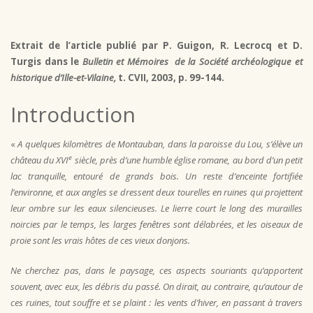
Extrait de l’article publié par P. Guigon, R. Lecrocq et D.
Turgis dans le
Bulletin et Mémoires de la Société archéologique et
historique d’Ille-et-Vilaine
,
t. CVII, 2003, p. 99-144.
Introduction
«
A quelques kilomètres de Montauban, dans la paroisse du Lou, s’élève un
e
château du XVI
siècle, près d’une humble église romane, au bord d’un petit
lac tranquille, entouré de grands bois. Un reste d’enceinte fortifiée
l’environne, et aux angles se dressent deux tourelles en ruines qui projettent
leur ombre sur les eaux silencieuses. Le lierre court le long des murailles
noircies par le temps, les larges fenêtres sont délabrées, et les oiseaux de
proie sont les vrais hôtes de ces vieux donjons.
Ne cherchez pas, dans le paysage, ces aspects souriants qu’apportent
souvent, avec eux, les débris du passé. On dirait, au contraire, qu’autour de
ces ruines, tout souffre et se plaint : les vents d’hiver, en passant à travers