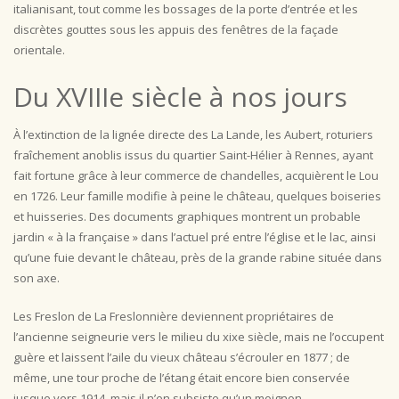
italianisant, tout comme les bossages de la porte d’entrée et les
discrètes gouttes sous les appuis des fenêtres de la façade
orientale.
Du XVIIIe siècle à nos jours
À l’extinction de la lignée directe des La Lande, les Aubert, roturiers
fraîchement anoblis issus du quartier Saint-Hélier à Rennes, ayant
fait fortune grâce à leur commerce de chandelles, acquièrent le Lou
en 1726. Leur famille modifie à peine le château, quelques boiseries
et huisseries. Des documents graphiques montrent un probable
jardin « à la française » dans l’actuel pré entre l’église et le lac, ainsi
qu’une fuie devant le château, près de la grande rabine située dans
son axe.
Les Freslon de La Freslonnière deviennent propriétaires de
l’ancienne seigneurie vers le milieu du xixe siècle, mais ne l’occupent
guère et laissent l’aile du vieux château s’écrouler en 1877 ; de
même, une tour proche de l’étang était encore bien conservée
jusque vers 1914, mais il n’en subsiste qu’un moignon.