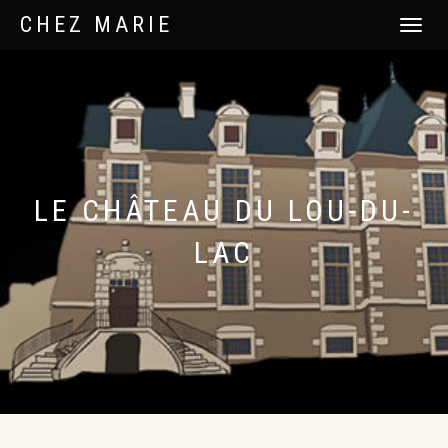
CHEZ MARIE
DÉPLIER
LA
NAVIGATI
LE CHÂTEAU DU LOU-DU-
LAC