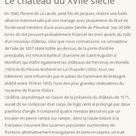
Le château du XVIIe siècle
En 1640, Florent de La Lande, petit-fils de Jacques, réalise une belle
alliance matrimoniale par son mariage avec Jacquemine du Breil de
Pontbriand, héritière d’une puissante famille de Pleurtuit. Ses 30 000
livres de dot peuvent probablement financer les trois quarts du coût
d’un nouveau château, celui que nous connaissons. Le concepteur
de l’aile de 1657 (date lisible au-dessus de la porte d’entrée
principale), est Vincent Barleuf, chanoine de Saint-Augustin à
Montfort, qui édifie également les châteaux de Perronay en Romillé
(1653) et du Plessis-Botherel en La Chapelle (1655) : tous ces
bâtiments sont influencés par le palais du Parlement de Bretagne
(édifié entre 1618 et 1655), l’une des plus grandes réalisations du
royaume de France d’alors.
L’édifice, asymétrique en raison de la présence du château de 1571,
aurait dû se composer d’un corps de logis central prolongé par deux
pavillons d’angle. Il comprend quatre niveaux desservis par un
escalier en pierre rampe sur rampe ; dans la haute toiture à la
française s’ouvrent des lucarnes passantes surmontées de
frontons alternativement triangulaires et semi-circulaires, un trait