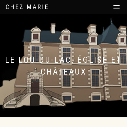
CHEZ MARIE
DÉPLIER
LA
NAVIGATI
LE LOU-DU-LAC, ÉGLISE ET
CHÂTEAUX