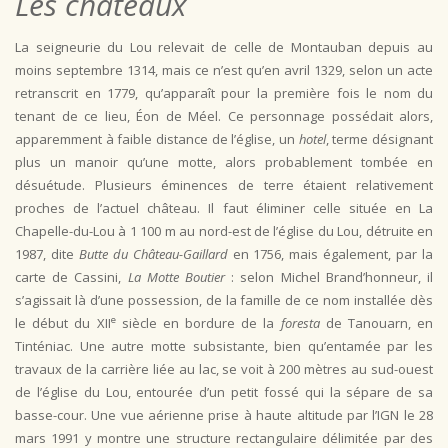
Les château
x
La seigneurie du Lou relevait de celle de Montauban depuis au
moins septembre 1314, mais ce n’est qu’en avril 1329, selon un acte
retranscrit en 1779, qu’apparaît pour la première fois le nom du
tenant de ce lieu, Éon de Méel. Ce personnage possédait alors,
apparemment à faible distance de l’église, un
hotel
, terme désignant
plus un manoir qu’une motte, alors probablement tombée en
désuétude. Plusieurs éminences de terre étaient relativement
proches de l’actuel château. Il faut éliminer celle située en La
Chapelle-du-Lou à 1 100 m au nord-est de l’église du Lou, détruite en
1987, dite
Butte du Château-Gaillard
en 1756, mais également, par la
carte de Cassini,
La Motte Boutier
: selon Michel Brand’honneur, il
s’agissait là d’une possession, de la famille de ce nom installée dès
e
le début du XII
siècle en bordure de la
foresta
de Tanouarn, en
Tinténiac. Une autre motte subsistante, bien qu’entamée par les
travaux de la carrière liée au lac, se voit à 200 mètres au sud-ouest
de l’église du Lou, entourée d’un petit fossé qui la sépare de sa
basse-cour. Une vue aérienne prise à haute altitude par l’IGN le 28
mars 1991 y montre une structure rectangulaire délimitée par des