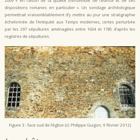
2009 « en raison de la qualité d’ensemble de l’édifice et de ses
dispositions romanes en particulier ». Un sondage archéologique
permettrait vraisemblablement d’y mettre au jour une stratigraphie
échelonnée de l’Antiquité aux Temps modernes, certes perturbée
par les 297 sépultures aménagées entre 1634 et 1785 d’après les
registres de sépultures.
Figure 3 : face sud de l’église (cl. Philippe Guigon, 9 février 2012)