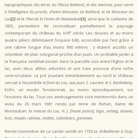
topographiques des terres du Plessix Botherel, et des environs, pour servir
à l’intelligence du procès, d’entre Monsieur de Botherel, et de Monsieur du
Lou
[2]
et le
Plan de la Forest de Mautauban
[3]
, ainsi que le cadastre de
1835, permettent de reconstituer partiellement le paysage
e
contemporain du château du XVII
siècle. Les douves et au moins
quatre piliers délimitaient l’espace bâti, accessible par l’est grâce à
une rabine longue d’au moins 900 mètres ; y étaient accolés un
colombier de plan octogonal proche d’un puits. Un probable jardin à
la française semblait exister dans la parcelle sise entre l’église et le
lac, avec deux allées arborées et une haie pourvue d’une niche
semi-circulaire. Le pré jouxtant immédiatement au nord le château
servait à
l’assemblée et foire du Lou, aux jours S. Laurans et S. Barthelemy
.
Enfin, un moulin fonctionnait, au moins épisodiquement, sur
l’exutoire du lac. Tous ces aménagements sont mentionnés dans un
aveu du 26 mars 1681 rendu par Anne de Rohan, dame de
Montauban,
la maison du Lou, H. J. [haute justice], logis, estang, douves,
bois, moulin, rabines, mottes, colombiers, garennes
.
Renée-Geneviève de La Lande vendit en 1726 la châtellenie à Guy-