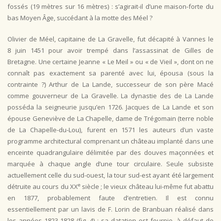
fossés (19 mètres sur 16 mètres) : s’agirait-il d’une maison-forte du
bas Moyen Âge, succédant à la motte des Méel ?
Olivier de Méel, capitaine de La Gravelle, fut décapité à Vannes le
8 juin 1451 pour avoir trempé dans l’assassinat de Gilles de
Bretagne. Une certaine Jeanne « Le Meil » ou « de Vieil », dont on ne
connaît pas exactement sa parenté avec lui, épousa (sous la
contrainte ?) Arthur de La Lande, successeur de son père Macé
comme gouverneur de La Gravelle. La dynastie des de La Lande
posséda la seigneurie jusqu’en 1726. Jacques de La Lande et son
épouse Geneviève de La Chapelle, dame de Trégomain (terre noble
de La Chapelle-du-Lou), furent en 1571 les auteurs d’un vaste
programme architectural comprenant un château implanté dans une
enceinte quadrangulaire délimitée par des douves maçonnées et
marquée à chaque angle d’une tour circulaire. Seule subsiste
actuellement celle du sud-ouest, la tour sud-est ayant été largement
e
détruite au cours du XX
siècle ; le vieux château lui-même fut abattu
en 1877, probablement faute d’entretien. Il est connu
essentiellement par un lavis de F. Lorin de Branbuan réalisé dans
les années 1823-1828 (fig. 4) : sa datation est fournie, à défaut de