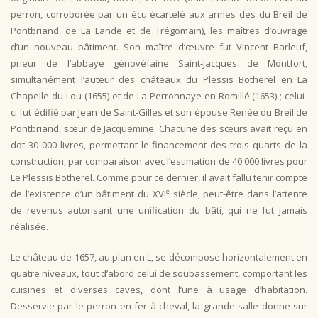
perron, corroborée par un écu écartelé aux armes des du Breil de
Pontbriand, de La Lande et de Trégomain), les maîtres d’ouvrage
d’un nouveau bâtiment. Son maître d’œuvre fut Vincent Barleuf,
prieur de l’abbaye génovéfaine Saint-Jacques de Montfort,
simultanément l’auteur des châteaux du Plessis Botherel en La
Chapelle-du-Lou (1655) et de La Perronnaye en Romillé (1653) ; celui-
ci fut édifié par Jean de Saint-Gilles et son épouse Renée du Breil de
Pontbriand, sœur de Jacquemine. Chacune des sœurs avait reçu en
dot 30 000 livres, permettant le financement des trois quarts de la
construction, par comparaison avec l’estimation de 40 000 livres pour
Le Plessis Botherel. Comme pour ce dernier, il avait fallu tenir compte
e
de l’existence d’un bâtiment du XVI
siècle, peut-être dans l’attente
de revenus autorisant une unification du bâti, qui ne fut jamais
réalisée.
Le château de 1657, au plan en L, se décompose horizontalement en
quatre niveaux, tout d’abord celui de soubassement, comportant les
cuisines et diverses caves, dont l’une à usage d’habitation.
Desservie par le perron en fer à cheval, la grande salle donne sur