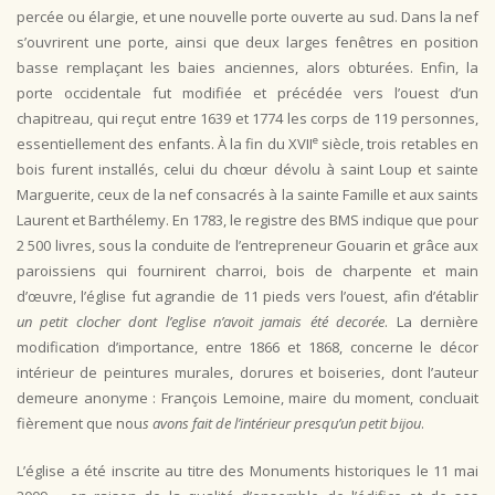
percée ou élargie, et une nouvelle porte ouverte au sud. Dans la nef
s’ouvrirent une porte, ainsi que deux larges fenêtres en position
basse remplaçant les baies anciennes, alors obturées. Enfin, la
porte occidentale fut modifiée et précédée vers l’ouest d’un
chapitreau, qui reçut entre 1639 et 1774 les corps de 119 personnes,
e
essentiellement des enfants. À la fin du XVII
siècle, trois retables en
bois furent installés, celui du chœur dévolu à saint Loup et sainte
Marguerite, ceux de la nef consacrés à la sainte Famille et aux saints
Laurent et Barthélemy. En 1783, le registre des BMS indique que pour
2 500 livres, sous la conduite de l’entrepreneur Gouarin et grâce aux
paroissiens qui fournirent charroi, bois de charpente et main
d’œuvre, l’église fut agrandie de 11 pieds vers l’ouest, afin d’établir
un petit clocher dont l’eglise n’avoit jamais été decorée
. La dernière
modification d’importance, entre 1866 et 1868, concerne le décor
intérieur de peintures murales, dorures et boiseries, dont l’auteur
demeure anonyme : François Lemoine, maire du moment, concluait
fièrement que nou
s avons fait de l’intérieur presqu’un petit bijou
.
L’église a été inscrite au titre des Monuments historiques le 11 mai