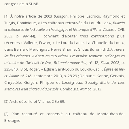
congrès de la SHAB…
[1]
À notre article de 2003 (Guigon, Philippe, Lecrocq, Raymond et
Turgis, Dominique, « Les châteaux retrouvés du Lou-du-Lac »,
Bulletin
et mémoires de la Société archéologique et historique d’Ille-et-Vilaine
, t. CVII,
2003, p. 99-144), il convient d’ajouter trois contributions plus
récentes : Vallerie, Erwan, « Le Lou-du-Lac et La Chapelle-du-Lou »,
dans Bernard Merdrignac, Hervé Bihan et Gildas Buron (dir.),
À travers
les îles celtiques. A dreuz an inizi keltiek. Per insulas scotticas. Mélanges en
mémoire de Gwénaël Le Duc
,
Britannia monastica
, n° 12,
Klask
, 2008, p.
335-340 ; Blot, Roger, « Église Saint-Loup du Lou-du-Lac »,
Église en Ille-
et-Vilaine
, n° 245, septembre 2013, p. 28-29 ; Delaune, Karine, Gervais,
Chrystèle, Guigon, Philippe et Leseignoux, Soazig,
Marie du Lou.
Mémoires d’un château du peuple
, Combourg, Atimco, 2013.
[2]
Arch. dép. Ille-et-Vilaine, 2 Eb 69.
[3]
Plan restauré et conservé au château de Montauban-de-
Bretagne.