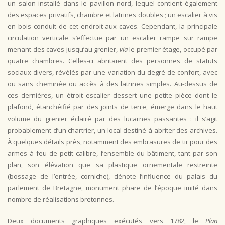
un salon installé dans le pavillon nord, lequel contient également
des espaces privatifs, chambre et latrines doubles ; un escalier à vis
en bois conduit de cet endroit aux caves. Cependant, la principale
circulation verticale s’effectue par un escalier rampe sur rampe
menant des caves jusqu’au grenier,
via
le premier étage, occupé par
quatre chambres. Celles-ci abritaient des personnes de statuts
sociaux divers, révélés par une variation du degré de confort, avec
ou sans cheminée ou accès à des latrines simples. Au-dessus de
ces dernières, un étroit escalier dessert une petite pièce dont le
plafond, étanchéifié par des joints de terre, émerge dans le haut
volume du grenier éclairé par des lucarnes passantes : il s’agit
probablement d’un chartrier, un local destiné à abriter des archives.
À quelques détails près, notamment des embrasures de tir pour des
armes à feu de petit calibre, l’ensemble du bâtiment, tant par son
plan, son élévation que sa plastique ornementale restreinte
(bossage de l’entrée, corniche), dénote l’influence du palais du
parlement de Bretagne, monument phare de l’époque imité dans
nombre de réalisations bretonnes.
Deux documents graphiques exécutés vers 1782, le
Plan