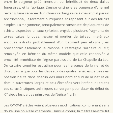
entre le seigneur prééminencier, qui bénéficiait de deux dalles
funéraires, et la fabrique. L’église originelle se compose d’une nef
rectangulaire séparée d’un chœur rectangulaire à chevet plat par un
arc triomphal, légèrement outrepassé et reposant sur des tailloirs
simples. La maçonnerie, principalement constituée de plaquettes de
schiste disposées en
opus spicatum
, englobe plusieurs fragments de
terres cuites, briques,
tegulae
et mortier de tuileau, matériaux
antiques extraits probablement d’un bâtiment peu éloigné ; en
proviendrait également la colonne à l’astragale solidaire du fût,
remployée en bénitier, du même modèle que celle conservée à
proximité immédiate de l’église paroissiale de La Chapelle-du-Lou.
Du calcaire coquillier est utilisé pour les harpages de la nef et du
chœur, ainsi que pour les claveaux des quatre fenêtres percées en
position haute dans chacun des murs nord et sud de la nef et du
chœur, ouvertures larges et peu ébrasées vers l’intérieur : toutes
ces caractéristiques techniques convergent pour dater du début du
e
XI
siècle les parties primitives de l’église (fig. 3).
e
e
Les XV
-XVI
siècles voient plusieurs modifications, comprenant sans
doute une nouvelle charpente. Dans le chœur, la maîtresse-vitre fut