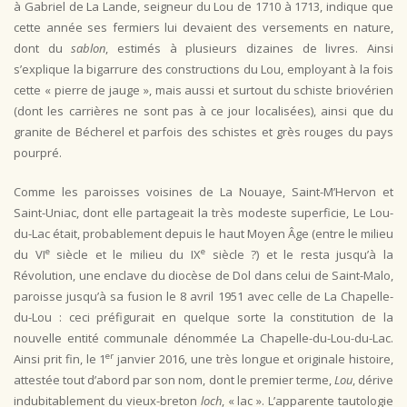
à Gabriel de La Lande, seigneur du Lou de 1710 à 1713, indique que
cette année ses fermiers lui devaient des versements en nature,
dont du
sablon
, estimés à plusieurs dizaines de livres. Ainsi
s’explique la bigarrure des constructions du Lou, employant à la fois
cette « pierre de jauge », mais aussi et surtout du schiste briovérien
(dont les carrières ne sont pas à ce jour localisées), ainsi que du
granite de Bécherel et parfois des schistes et grès rouges du pays
pourpré.
Comme les paroisses voisines de La Nouaye, Saint-M’Hervon et
Saint-Uniac, dont elle partageait la très modeste superficie, Le Lou-
du-Lac était, probablement depuis le haut Moyen Âge (entre le milieu
e
e
du VI
siècle et le milieu du IX
siècle ?) et le resta jusqu’à la
Révolution, une enclave du diocèse de Dol dans celui de Saint-Malo,
paroisse jusqu’à sa fusion le 8 avril 1951 avec celle de La Chapelle-
du-Lou : ceci préfigurait en quelque sorte la constitution de la
nouvelle entité communale dénommée La Chapelle-du-Lou-du-Lac.
er
Ainsi prit fin, le 1
janvier 2016, une très longue et originale histoire,
attestée tout d’abord par son nom, dont le premier terme,
Lou
, dérive
indubitablement du vieux-breton
loch
, « lac ». L’apparente tautologie