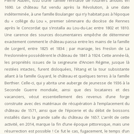
Pierre Aubert, issu d’une famille rennaise de roturiers anoblis en
1690. Le château fut vendu après la Révolution, à une date
indéterminée, à une famille Boulanger qui n’y habitait pas à l’époque
du « collège du Lou », premier séminaire du diocèse de Rennes
après le Concordat qui s’installa au Lou-du-Lac entre 1802 et 1810.
Une carence des sources documentaires empêche de déterminer
exactement comment le château passa entre les mains de la famille
de Lorgeril, entre 1825 et 1834 ; par mariage, les Freslon de La
Freslonnière possédèrent le château de 1841 à 1924. Cette année-là,
les propriétés issues de la seigneurie d’Ancien Régime, jusque là
restées intactes, furent disloquées, l’étang et la tour subsistante
allant à la famille Guyard, le château et quelques terres à la famille
Berthier. Celle-ci, qui y abrita une auberge de jeunesse de 1936 à la
Seconde Guerre mondiale, ainsi que des locataires et des
vacanciers, vécut essentiellement des revenus d’une forge
construite avec des matériaux de récupération à l’emplacement du
château de 1571, ainsi que de l’épicerie et du débit de boissons
installés dans la grande salle du château de 1657. L’arrêt de cette
activité, en 2014, marque la fin d’une époque pittoresque, mais une
résurrection est possible ! Ce fut le cas, fugacement, le temps d’un