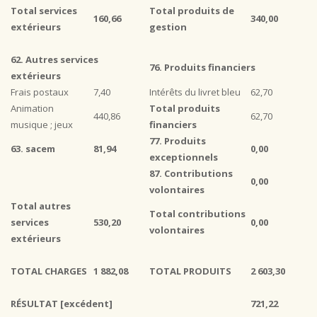
Total services
Total produits de
160,66
340,00
extérieurs
gestion
62. Autres services
76. Produits financiers
extérieurs
Frais postaux
7,40
Intérêts du livret bleu
62,70
Animation
Total produits
440,86
62,70
musique ; jeux
financiers
77. Produits
63. sacem
81,94
0,00
exceptionnels
87. Contributions
0,00
volontaires
Total autres
Total contributions
services
530,20
0,00
volontaires
extérieurs
TOTAL CHARGES
1 882,08
TOTAL PRODUITS
2 603,30
RÉSULTAT [excédent]
721,22