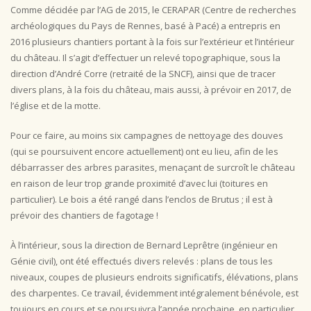
Comme décidée par l’AG de 2015, le CERAPAR (Centre de recherches
archéologiques du Pays de Rennes, basé à Pacé) a entrepris en
2016 plusieurs chantiers portant à la fois sur l’extérieur et l’intérieur
du château. Il s’agit d’effectuer un relevé topographique, sous la
direction d’André Corre (retraité de la SNCF), ainsi que de tracer
divers plans, à la fois du château, mais aussi, à prévoir en 2017, de
l’église et de la motte.
Pour ce faire, au moins six campagnes de nettoyage des douves
(qui se poursuivent encore actuellement) ont eu lieu, afin de les
débarrasser des arbres parasites, menaçant de surcroît le château
en raison de leur trop grande proximité d’avec lui (toitures en
particulier). Le bois a été rangé dans l’enclos de Brutus ; il est à
prévoir des chantiers de fagotage !
À l’intérieur, sous la direction de Bernard Leprêtre (ingénieur en
Génie civil), ont été effectués divers relevés : plans de tous les
niveaux, coupes de plusieurs endroits significatifs, élévations, plans
des charpentes. Ce travail, évidemment intégralement bénévole, est
toujours en cours et se poursuivra l’année prochaine, en particulier