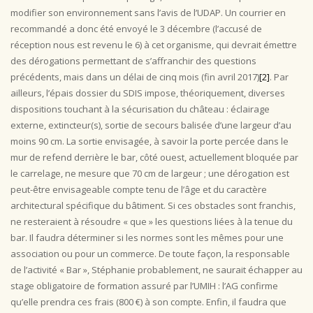
modifier son environnement sans l’avis de l’UDAP. Un courrier en
recommandé a donc été envoyé le 3 décembre (l’accusé de
réception nous est revenu le 6) à cet organisme, qui devrait émettre
des dérogations permettant de s’affranchir des questions
précédents, mais dans un délai de cinq mois (fin avril 2017)
[2]
. Par
ailleurs, l’épais dossier du SDIS impose, théoriquement, diverses
dispositions touchant à la sécurisation du château : éclairage
externe, extincteur(s), sortie de secours balisée d’une largeur d’au
moins 90 cm. La sortie envisagée, à savoir la porte percée dans le
mur de refend derrière le bar, côté ouest, actuellement bloquée par
le carrelage, ne mesure que 70 cm de largeur ; une dérogation est
peut-être envisageable compte tenu de l’âge et du caractère
architectural spécifique du bâtiment. Si ces obstacles sont franchis,
ne resteraient à résoudre « que » les questions liées à la tenue du
bar. Il faudra déterminer si les normes sont les mêmes pour une
association ou pour un commerce. De toute façon, la responsable
de l’activité « Bar », Stéphanie probablement, ne saurait échapper au
stage obligatoire de formation assuré par l’UMIH : l’AG confirme
qu’elle prendra ces frais (800 €) à son compte. Enfin, il faudra que