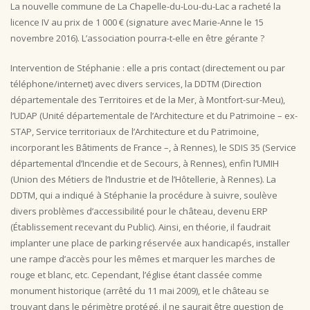
La nouvelle commune de La Chapelle-du-Lou-du-Lac a racheté la
licence IV au prix de 1 000 € (signature avec Marie-Anne le 15
novembre 2016). L’association pourra-t-elle en être gérante ?
Intervention de Stéphanie : elle a pris contact (directement ou par
téléphone/internet) avec divers services, la DDTM (Direction
départementale des Territoires et de la Mer, à Montfort-sur-Meu),
l’UDAP (Unité départementale de l’Architecture et du Patrimoine – ex-
STAP, Service territoriaux de l’Architecture et du Patrimoine,
incorporant les Bâtiments de France –, à Rennes), le SDIS 35 (Service
départemental d’Incendie et de Secours, à Rennes), enfin l’UMIH
(Union des Métiers de l’Industrie et de l’Hôtellerie, à Rennes). La
DDTM, qui a indiqué à Stéphanie la procédure à suivre, soulève
divers problèmes d’accessibilité pour le château, devenu ERP
(Établissement recevant du Public). Ainsi, en théorie, il faudrait
implanter une place de parking réservée aux handicapés, installer
une rampe d’accès pour les mêmes et marquer les marches de
rouge et blanc, etc. Cependant, l’église étant classée comme
monument historique (arrêté du 11 mai 2009), et le château se
trouvant dans le périmètre protégé, il ne saurait être question de