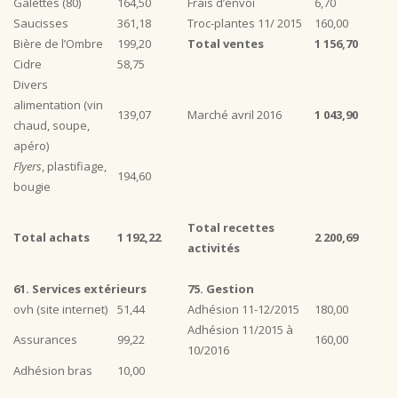
Galettes (80)
164,50
Frais d’envoi
6,70
Saucisses
361,18
Troc-plantes 11/ 2015
160,00
Bière de l’Ombre
199,20
Total ventes
1 156,70
Cidre
58,75
Divers
alimentation (vin
139,07
Marché avril 2016
1 043,90
chaud, soupe,
apéro)
Flyers
, plastifiage,
194,60
bougie
Total recettes
Total achats
1 192,22
2 200,69
activités
61. Services extérieurs
75. Gestion
ovh (site internet)
51,44
Adhésion 11-12/2015
180,00
Adhésion 11/2015 à
Assurances
99,22
160,00
10/2016
Adhésion bras
10,00