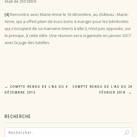
était de 250 000 €.
[4]
Rencontre avec Marie-Anne le 16 décembre, au château : Marie-
Anne, qui a offert plein de trucs bons à manger pour les bénévoles
qui s’occupent de sa marraine (merci à elle !), n’est pas opposée, sur
le principe, à cette idée. Une réunion sera organisée en janvier 2017
avec la juge des tutelles.
Navigation
←
COMPTE RENDU DE L’AG DU 4
COMPTE RENDU DE L’AG DU 24
DÉCEMBRE 2015
FÉVRIER 2018
→
de
l’article
RECHERCHE