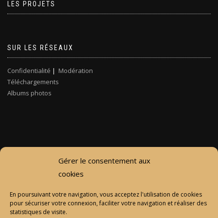
LES PROJETS
SUR LES RÉSEAUX
Confidentialité
|
Modération
Téléchargements
Albums photos
Gérer le consentement aux
cookies
En poursuivant votre navigation, vous acceptez l'utilisation de cookies
pour sécuriser votre connexion, faciliter votre navigation et réaliser des
statistiques de visite.