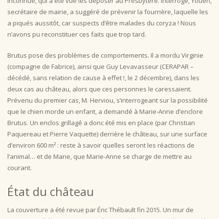
inconnue, qui a été vue les déposer au Presbytère. Interrogé, Youen,
secrétaire de mairie, a suggéré de prévenir la fourrière, laquelle les
a piqués aussitôt, car suspects d’être malades du coryza ! Nous
n’avons pu reconstituer ces faits que trop tard.
Brutus pose des problèmes de comportements. Il a mordu Virginie
(compagne de Fabrice), ainsi que Guy Levavasseur (CERAPAR –
décédé, sans relation de cause à effet !, le 2 décembre), dans les
deux cas au château, alors que ces personnes le caressaient.
Prévenu du premier cas, M. Herviou, s’interrogeant sur la possibilité
que le chien morde un enfant, a demandé à Marie-Anne d’enclore
Brutus. Un enclos grillagé a donc été mis en place (par Christian
Paquereau et Pierre Vaquette) derrière le château, sur une surface
d’environ 600 m² : reste à savoir quelles seront les réactions de
l’animal… et de Marie, que Marie-Anne se charge de mettre au
courant.
État du château
La couverture a été revue par Éric Thébault fin 2015. Un mur de